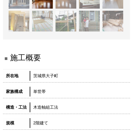
施工概要
所在地
茨城県大子町
家族構成
単世帯
構造・工法
木造軸組工法
規模
2階建て