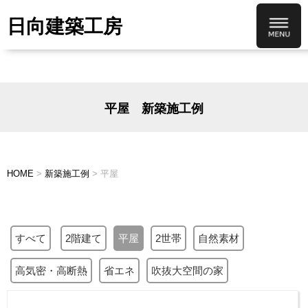
日向建築工房
平屋
新築施工例
HOME
>
新築施工例
>
平屋
すべて
2階建て
平屋
2世帯
自然素材
高気密・高断熱
省エネ
吹抜大空間の家